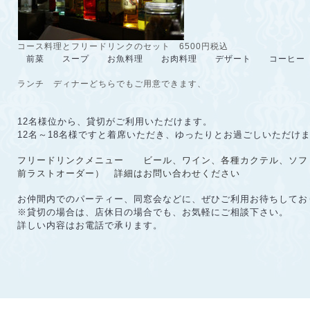
コース料理とフリードリンクのセット 6500円税込
前菜
スープ
お魚料理
お肉料理
デザート
コーヒ
ランチ ディナーどちらでもご用意できます、
12名様位から、貸切がご利用いただけます。
12名～18名様ですと着席いただき、ゆったりとお過ごしいただけ
フリードリンクメニュー ビール、ワイン、各種カクテル、ソフトド
前ラストオーダー）
詳細はお問い合わせください
お仲間内でのパーティー、同窓会などに、ぜひご利用お待ちしてお
※貸切の場合は、店休日の場合でも、お気軽にご相談下さい。
詳しい内容はお電話で承ります。