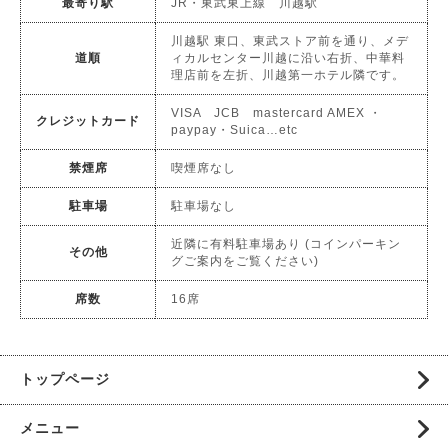
最寄り駅
JR・東武東上線 川越駅
川越駅 東口、東武ストア前を通り、メデ
道順
ィカルセンター川越に沿い右折、中華料
理店前を左折、川越第一ホテル隣です。
VISA JCB mastercard AMEX ・
クレジットカード
paypay・Suica…etc
禁煙席
喫煙席なし
駐車場
駐車場なし
近隣に有料駐車場あり (コインパーキン
その他
グご案内をご覧ください)
席数
16席
トップページ
メニュー